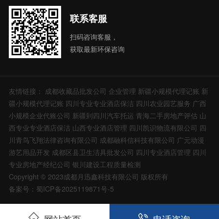
联系客服
扫码咨询客服，
获取最新环保咨询
友情链接：
成都收藏品批发公司
企业管理
新疆小规模代理记账
新
疆小规模代理记账
四川专业专业酒店保洁
四川农业园艺服务
广西
小规模企业代账公司
新疆到四川汽车托运
青海二手房地产评估
山
西专业专业酒店保洁
山西专业酒店管理
四川凯识物流有限公司
四
川青鸟飞翔法律咨询有限公司
成都融科信科技有限公司
广元动漫
游艺用品开发
成都区县卫生洁具批发公司
四川专业酒店管理
四川
专业房地产经纪公司
银川建设工程质量检测
Copyright © 2023成都月迅鑫科技有限公司 版权所有
备案号：蜀ICP备2025119871号-5
网站首页
电话咨询