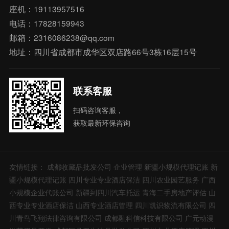
座机：19113957516
电话：17828159943
邮箱：2316086238@qq.com
地址：四川省成都市成华区双店路66号3栋16层15号
联系客服
扫码咨询客服，
获取最新环保咨询
友情链接：
成都收藏品批发公司
企业管理
新疆小规模代理记账
新
疆小规模代理记账
四川专业专业酒店保洁
四川农业园艺服务
广西
小规模企业代账公司
新疆到四川汽车托运
青海二手房地产评估
山
西专业专业酒店保洁
山西专业酒店管理
四川凯识物流有限公司
四
川青鸟飞翔法律咨询有限公司
成都融科信科技有限公司
广元动漫