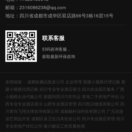
邮箱：2316086238@qq.com
地址：四川省成都市成华区双店路66号3栋16层15号
联系客服
扫码咨询客服，
获取最新环保咨询
友情链接：
成都收藏品批发公司
企业管理
新疆小规模代理记账
新
疆小规模代理记账
四川专业专业酒店保洁
四川农业园艺服务
广西
小规模企业代账公司
新疆到四川汽车托运
青海二手房地产评估
山
西专业专业酒店保洁
山西专业酒店管理
四川凯识物流有限公司
四
川青鸟飞翔法律咨询有限公司
成都融科信科技有限公司
广元动漫
游艺用品开发
成都区县卫生洁具批发公司
四川专业酒店管理
四川
专业房地产经纪公司
银川建设工程质量检测