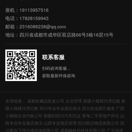
座机：19113957516
电话：17828159943
邮箱：2316086238@qq.com
地址：四川省成都市成华区双店路66号3栋16层15号
联系客服
扫码咨询客服，
获取最新环保咨询
友情链接：
成都收藏品批发公司
企业管理
新疆小规模代理记账
新
疆小规模代理记账
四川专业专业酒店保洁
四川农业园艺服务
广西
小规模企业代账公司
新疆到四川汽车托运
青海二手房地产评估
山
西专业专业酒店保洁
山西专业酒店管理
四川凯识物流有限公司
四
川青鸟飞翔法律咨询有限公司
成都融科信科技有限公司
广元动漫